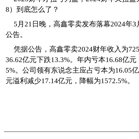
8）到底怎么了？
5月21日晚，高鑫零卖发布落幕2024年
公告。
凭据公告，高鑫零卖2024财年收入为725.
36.62亿元下跌13.3%。年内亏本16.68亿
5%。公司领有东说念主应占亏本为16.05亿元
元溢利减少17.14亿元，降幅为1572.5%。