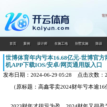
世
首页
案例
设计师
在施工地
别墅实施
陈设
世博体育年内亏本16.68亿元-世博官方
机APP下载IOS/安卓/网页通用版入口
发布日期：2024-06-29 05:28 点击次数：2
（原标题：高鑫零卖2024财年亏本逾16
2023财年才扭亏为盈，2024财年又扭盈