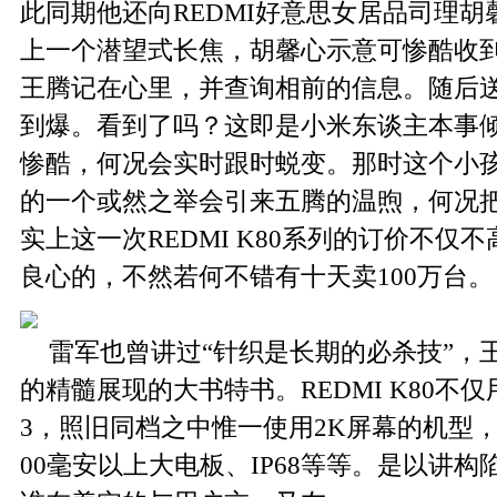
此同期他还向REDMI好意思女居品司理
上一个潜望式长焦，胡馨心示意可惨酷收
王腾记在心里，并查询相前的信息。随后
到爆。看到了吗？这即是小米东谈主本事
惨酷，何况会实时跟时蜕变。那时这个小
的一个或然之举会引来五腾的温煦，何况
实上这一次REDMI K80系列的订价不仅
良心的，不然若何不错有十天卖100万台。
雷军也曾讲过“针织是长期的必杀技”，
的精髓展现的大书特书。REDMI K80不仅
3，照旧同档之中惟一使用2K屏幕的机型，
00毫安以上大电板、IP68等等。是以讲