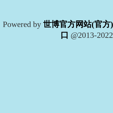
Powered by
世博官方网站(官方)
口
@2013-202