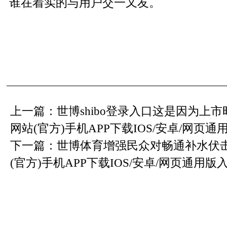
谁在着实的与用户交一又友。
上一篇：
世博shibo登录入口这是因为上
网站(官方)手机APP下载IOS/安卓/网页通
下一篇：
世博体育增强民众对畅通补水伏
(官方)手机APP下载IOS/安卓/网页通用版