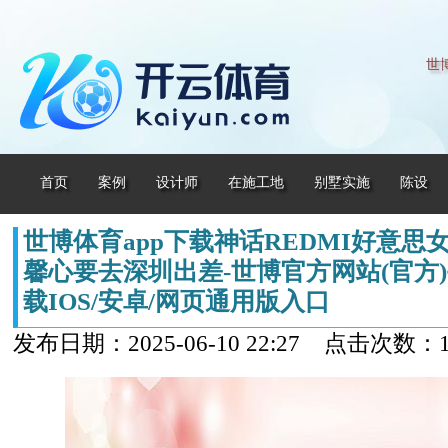
世
首页
案例
设计师
在施工地
别墅实施
陈设
世博体育app下载神话REDMI好意思
馨心要去深圳出差-世博官方网站(官方)
载IOS/安卓/网页通用版入口
发布日期：2025-06-10 22:27 点击次数：1