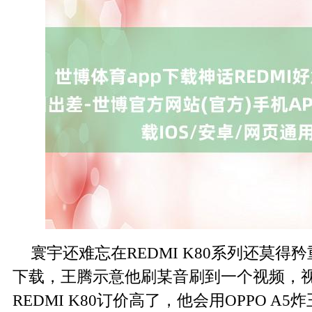
寰宇还难忘在REDMI K80系列还莫得
下载，王腾示意他刷某音刷到一个视频，
REDMI K80订价高了，他会用OPPO A