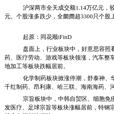
沪深两市全天成交额1.14万亿元，较上
元。个股涨多跌少，全阛阓超3300只个股
起原：同花顺iFinD
盘面上，行业板块中，好意思容照看
药、医疗劳动、游戏等板块领涨，汽车整
地加工等板块跌幅居前。
化学制药板块掀涨停潮，舒泰神、华
千红制药、昂利康、哈三联、海南海药、
宗旨板块中，中韩自贸区、细胞免疫
发医疗、足球宗旨等板块涨幅居前，特钢