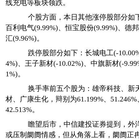
线充电等板块领跌。
个股方面，本日其他涨停股部分如下：均
百利电气(9.99%)、恒宝股份(9.99%)、德邦
汇(9.96%)。
跌停股部分如下：长城电工(-10.00%)
4%)、王子新材(-10.02%)、中旗新材(-9.99
1%)。
换手率前五个股为：雄帝科技、新天
材、广康生化，辩别为61.199%、51.246%、4
42.513%。
瞻望后市，中信建投证券提到，外洋
或压制阛阓情感，但从角落上看，阛阓正