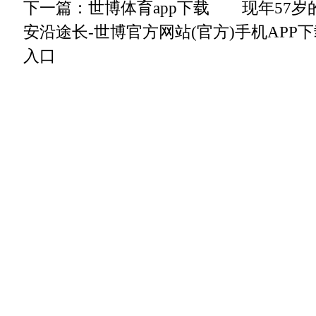
下一篇：
世博体育app下载 现年57岁的L
安沿途长-世博官方网站(官方)手机APP下
入口