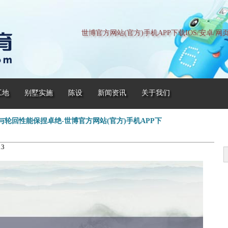
世博官方网站(官方)手机APP下载IOS/安卓/
工地
别墅实施
陈设
新闻资讯
关于我们
轮回性能保捏卓绝-世博官方网站(官方)手机APP下
13