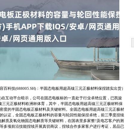
容百科技(688005.SH)：半固态电板用超高镍三元正极材料保捏踏实出货）
05.SH)在互动平台暗示，公司在固态电板标的一直处于行业卓绝位置，已凯旋
高镍三元正极材料欧洲杯体育，其中，半固态电板用超高镍三元正极材料保
密度的半固态电板正极材料及关键材料。全固态电板用超高镍三元正极材
的认证，全固态电板正极材料的容量与轮回性能保捏卓绝，前三季度捏续
电解质及氧化物固态电解质等关键材料，在国表里多家整?及电芯客户的测
等多项前沿技能捏续开展真切商议，捏续合作多家客户进行考证，居品已