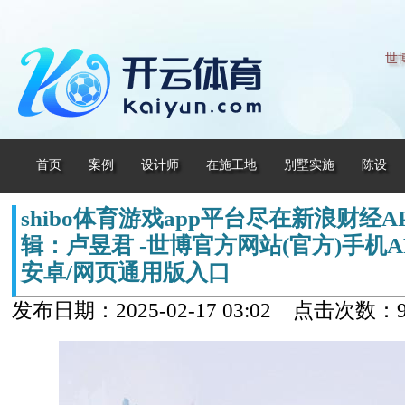
世
首页
案例
设计师
在施工地
别墅实施
陈设
shibo体育游戏app平台尽在新浪财经A
辑：卢昱君 -世博官方网站(官方)手机AP
安卓/网页通用版入口
发布日期：2025-02-17 03:02 点击次数：9