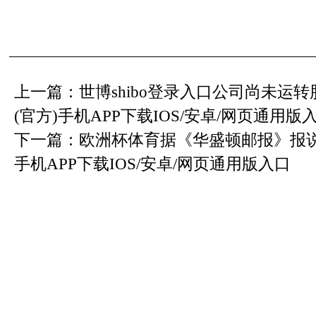
上一篇：
世博shibo登录入口公司尚未运
(官方)手机APP下载IOS/安卓/网页通用版
下一篇：
欧洲杯体育据《华盛顿邮报》报说
手机APP下载IOS/安卓/网页通用版入口