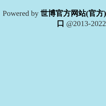
Powered by
世博官方网站(官方)
口
@2013-202