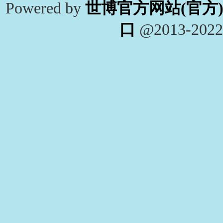
Powered by
世博官方网站(官方)
口
@2013-202