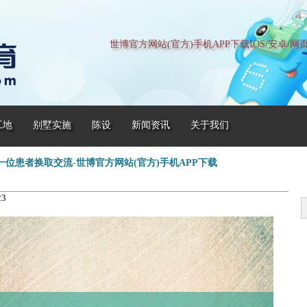
世博官方网站(官方)手机APP下载IOS/安卓/
工地
别墅实施
陈设
新闻资讯
关于我们
每一位患者换取交流-世博官方网站(官方)手机APP下载
23