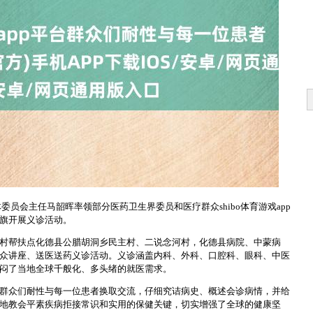
体委员会主任马韶晖率领部分医药卫生界委员和医疗群众shibo体育游戏app
旗开展义诊活动。
村帮扶点化德县公腊胡洞乡民主村、二说念河村，化德县病院、中蒙病
众讲座、送医送药义诊活动。义诊涵盖内科、外科、口腔科、眼科、中医
闷了当地全球千般化、多头绪的就医需求。
群众们耐性与每一位患者换取交流，仔细究诘病史、概述会诊病情，并给
地教会平素疾病拒接常识和实用的保健关键，切实增强了全球的健康坚