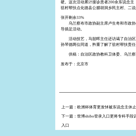
硬。这次活动累计接诊患者200余东说念
驻村帮扶点化德县公腊胡洞乡民主村、二说
张开剩余33%
乌兰察布市政协副主席卢生奇和市政协
导插足活动。
活动技艺，马韶晖主任还访谒了自治区
孙琴德两位同道，矜重了解了驻村帮扶责任
供稿：自治区政协教科卫体委、乌兰察布
发布于：北京市
上一篇：
欧洲杯体育更发怵被东说念主休止-世
下一篇：
世博shibo登录入口更将专科手段
入口