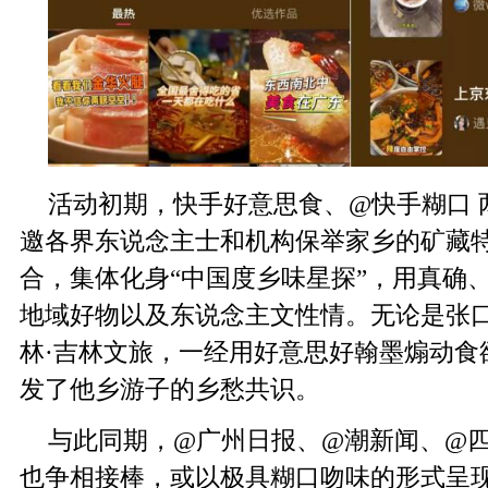
活动初期，快手好意思食、@快手糊口 
邀各界东说念主士和机构保举家乡的矿藏
合，集体化身“中国度乡味星探”，用真确
地域好物以及东说念主文性情。无论是张
林·吉林文旅，一经用好意思好翰墨煽动食
发了他乡游子的乡愁共识。
与此同期，@广州日报、@潮新闻、@四
也争相接棒，或以极具糊口吻味的形式呈