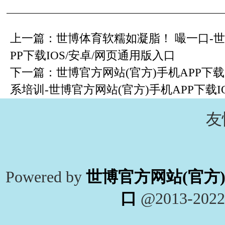
上一篇：
世博体育软糯如凝脂！ 嘬一口-世
PP下载IOS/安卓/网页通用版入口
下一篇：
世博官方网站(官方)手机APP下
系培训-世博官方网站(官方)手机APP下载I
友
Powered by
世博官方网站(官方)
口
@2013-202