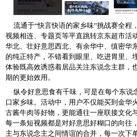
流通于“快言快语的家乡味”挑战赛全程
视频相连、专题页等平直跳转京东超市活
华北、壮好意思西北、有余华中、缜密华
的纯正特产，不错看到眼里、吃进胃里、埋
体验既高效诱惑着居品关注东说念主群，
期的更始效用。
纵令好意思食有千味，可是在每个东说
口家乡味。活动中，用户不仅能买到金华
古酱牛肉等好物，更能通往一座联接文化
每一条短视频都是对好意思好糊口的向往
主与东说念主之间情谊的合并，每一次下