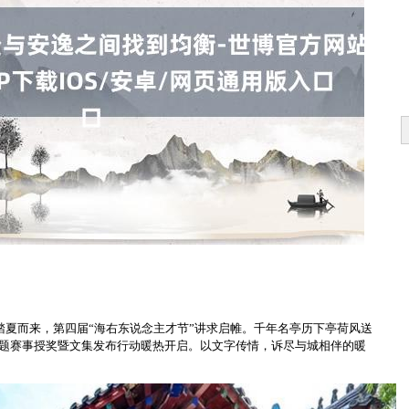
”踏夏而来，第四届“海右东说念主才节”讲求启帷。千年名亭历下亭荷风送
主题赛事授奖暨文集发布行动暖热开启。以文字传情，诉尽与城相伴的暖