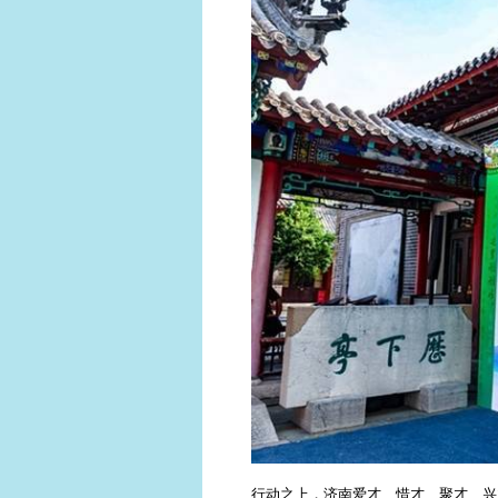
行动之上，济南爱才、惜才、聚才、兴