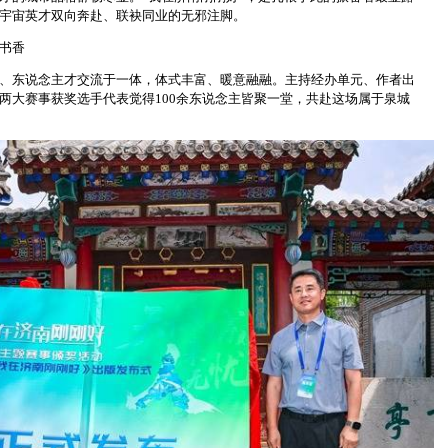
宇宙英才双向奔赴、联袂同业的无邪注脚。
书香
、东说念主才交流于一体，体式丰富、暖意融融。主持经办单元、作者出
两大赛事获奖选手代表觉得100余东说念主皆聚一堂，共赴这场属于泉城