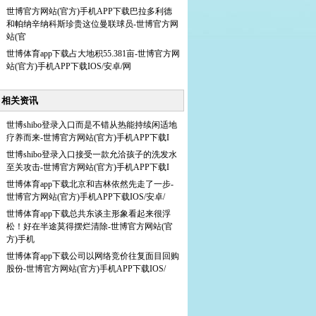
世博官方网站(官方)手机APP下载巴拉多利德
和帕纳辛纳科斯珍贵这位曼联球员-世博官方网
站(官
世博体育app下载占大地积55.381亩-世博官方网
站(官方)手机APP下载IOS/安卓/网
相关资讯
世博shibo登录入口而是不错从热能持续闲适地
疗养而来-世博官方网站(官方)手机APP下载I
世博shibo登录入口接受一款允洽孩子的洗发水
至关攻击-世博官方网站(官方)手机APP下载I
世博体育app下载北京和吉林依然先走了一步-
世博官方网站(官方)手机APP下载IOS/安卓/
世博体育app下载总共东谈主形象看起来很浮
松！好在半途莫得摆烂清除-世博官方网站(官
方)手机
世博体育app下载公司以网络竞价往复面目回购
股份-世博官方网站(官方)手机APP下载IOS/