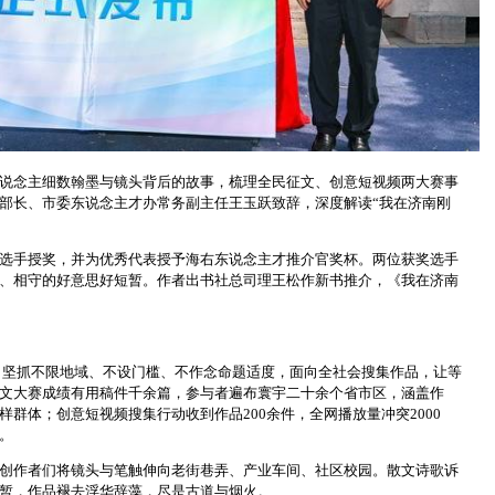
说念主细数翰墨与镜头背后的故事，梳理全民征文、创意短视频两大赛事
部长、市委东说念主才办常务副主任王玉跃致辞，深度解读“我在济南刚
选手授奖，并为优秀代表授予海右东说念主才推介官奖杯。两位获奖选手
、相守的好意思好短暂。作者出书社总司理王松作新书推介，《我在济南
觞，坚抓不限地域、不设门槛、不作念命题适度，面向全社会搜集作品，让等
文大赛成绩有用稿件千余篇，参与者遍布寰宇二十余个省市区，涵盖作
群体；创意短视频搜集行动收到作品200余件，全网播放量冲突2000
。
创作者们将镜头与笔触伸向老街巷弄、产业车间、社区校园。散文诗歌诉
暂，作品褪去浮华辞藻，尽是古道与烟火。