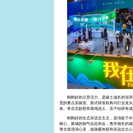
刚刚好的立异活力，是破土滋长的澎湃
宽的要点实验室、新式研发机构与行业龙头企
条。奇念念妙想有落地泥土，实干钻研有成
刚刚好的生态东说念主文，是绵延千年
耐心、新城的朝气在此和会，敩学相长的城
厚文脉浸润心灵，脉脉暖热暄和东说念主心