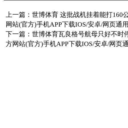
上一篇：
世博体育 这批战机挂着能打160
网站(官方)手机APP下载IOS/安卓/网页通
下一篇：
世博体育瓦良格号航母只好不时
方网站(官方)手机APP下载IOS/安卓/网