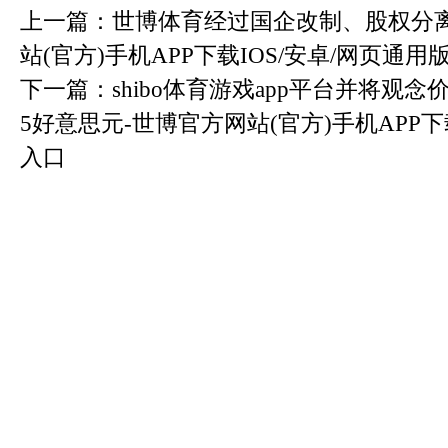
上一篇：
世博体育经过国企改制、股权分
站(官方)手机APP下载IOS/安卓/网页通用
下一篇：
shibo体育游戏app平台并将观念
5好意思元-世博官方网站(官方)手机APP下
入口