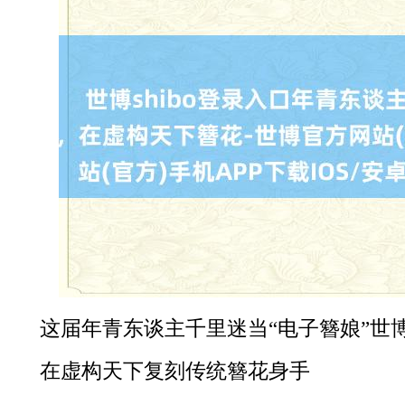
这届年青东谈主千里迷当“电子簪娘”世博s
在虚构天下复刻传统簪花身手