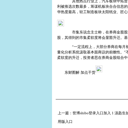
其他热点行业上，汽车板块中拓普集
利被推选次数最多，筹谋机板块合合信息的
华热度最高，轻工制造板块太阳纸业、匠心
市集东说念主士称，在券商金股股票
股，其得到的市集柔软度将会显豁升迁。基
“一定流程上，大部分券商在每月初
量化分析系统汲取基本面商议的前瞻性。”
柔软度的升迁，投资者思在券商金股组合中
东财图解·加点干货
上一篇：
世博shibo登录入口加入 1 汤匙
用版入口