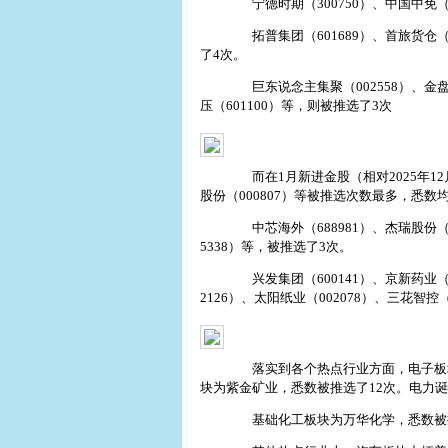
宁德时期（300750）、中国中免（6
拓普集团（601689）、首旅货仓（60
了4次。
巨东说念主集聚（002558）、金盘科技
压（601100）等，则被推选了3次
而在1月新进金股（相对2025年12月
股份（000807）等被推选次数最多，悉数
中芯海外（688981）、杰瑞股份（00
5338）等，被推选了3次。
兴发集团（600141）、京新药业（00
2126）、太阳纸业（002078）、三花智控
落实到各个热点行业方面，电子板块
块为紫金矿业，悉数被推选了12次。电力
基础化工板块为万华化学，悉数被推