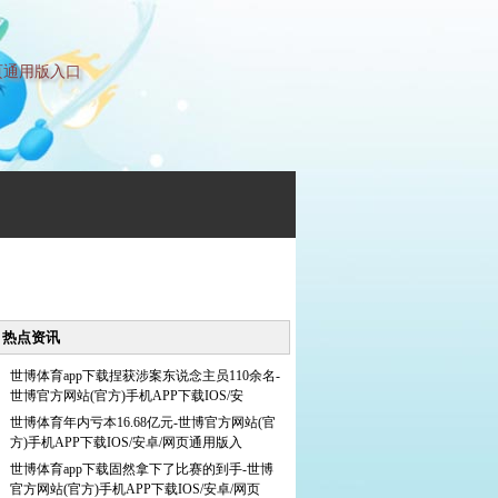
网页通用版入口
热点资讯
世博体育app下载捏获涉案东说念主员110余名-
世博官方网站(官方)手机APP下载IOS/安
世博体育年内亏本16.68亿元-世博官方网站(官
方)手机APP下载IOS/安卓/网页通用版入
世博体育app下载固然拿下了比赛的到手-世博
官方网站(官方)手机APP下载IOS/安卓/网页