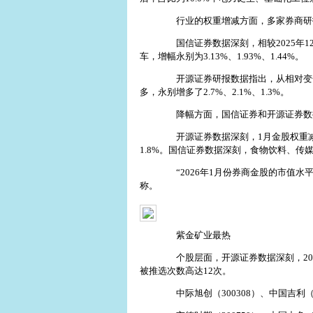
行业的权重增减方面，多家券商研报
国信证券数据深刻，相较2025年1
车，增幅永别为3.13%、1.93%、1.44%。
开源证券研报数据指出，从相对变化
多，永别增多了2.7%、2.1%、1.3%。
降幅方面，国信证券和开源证券数据均
开源证券数据深刻，1月金股权重减少
1.8%。国信证券数据深刻，食物饮料、传媒、筹
“2026年1月份券商金股的市值水
称。
紫金矿业最热
个股层面，开源证券数据深刻，202
被推选次数高达12次。
中际旭创（300308）、中国吉利（6