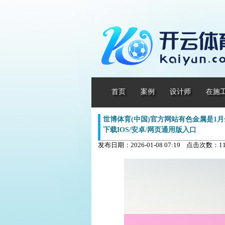
首页
案例
设计师
在施
世博体育(中国)官方网站有色金属是1月
下载IOS/安卓/网页通用版入口
发布日期：2026-01-08 07:19 点击次数：1