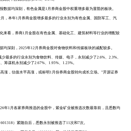
数据均深刻，有色金属是1月券商金股中权重增多最为显豁的板块。
2月，本年1月券商金股增多最多的行业永别为有色金属、国防军工、汽
来看，券商1月金股在有色金属、基础化工、建筑材料等行业的增配较
深刻，2025年12月券商金股对食物饮料和传媒板块的减配较多。
最多的行业永别为食物饮料、传媒、电子，永别减少了2.6%、2.3%、
谋机永别减少了2.67%、1.95%、1.23%。
平高涨，估值水平高涨，或标明1月份券商金股转向成长立场。”开源证券
6年1月各家券商推选的金股中，紫金矿业被推选次数最靠前，且悉数均
01318）紧随自后，悉数永别被推选了11次和7次。