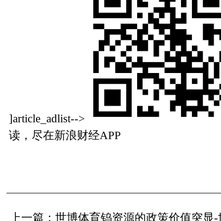
]article_adlist-->
读，尽在新浪财经APP
上一篇：
世博体育钨资源的政策价值突显-