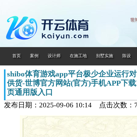
世
首页
案例
设计师
在施工地
别墅实施
陈设
shibo体育游戏app平台极少企业运行
供货-世博官方网站(官方)手机APP下载I
页通用版入口
发布日期：2025-09-06 10:14 点击次数：7